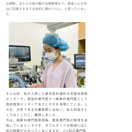
お麻酔，またその後の集中治療管理まで，患者さんが本
当に回復するまで主体的に関わりたい，と思っていまし
た．
そんな折，私が入局した東京医科歯科大学救命救急
センターで，救急科専門医かつ麻酔科専門医として
救命救急センターでまさにそれを体現している，し
かも，女性である先輩医師に出会い，私の目指すと
ころはここだと，確信しました．
今は，麻酔科専門医取得後，救急専門医の取得を目
指しているところです．ダブルボードの取得には2
倍の時間がかかってしまいますが，2つ目の専門医