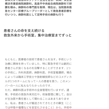
目は大学で救急科レジデント生活を送る．以降，済生会
横浜市東部病院麻酔科，高島平中央総合病院麻酔科で研
鑽を積み，麻酔科の専門医を取得．現在は，当院救命救
急センター診療グループリーダーとして救急患者診療を
行いつつ，麻酔科医として定時手術の麻酔も行う
患者さんの命を支え続ける
救急外来から手術室，集中治療室までずっと
蘇生も麻酔も集中治療も．場面を問わない全身
管理〜救急と麻酔のダブルボード〜
もともと，医療者の技術で患者さんを治す，手術という
治療に興味を持っていました．特に緊急手術では劇的に
患者さんが良くなるのを目撃することができます．1つ
の手術に，外科系医師，麻酔科医，手術室看護師，場合
によっては臨床工学技士や放射線技師などのコメディカ
ルが1つのチームになって一人の患者を救う，このメン
バーの一人に私もなりたかったのです．
​ただ，麻酔科医は手術中の全身管理を行いますが，通
常，手術前の救急外来対応や，術後管理に関して，自分
が主治医や責任者として関わることはあまりありませ
ん．私は，患者さんが搬送されてきたときの蘇生（ここ
では呼吸や循環などを安定化させること）から，手術中