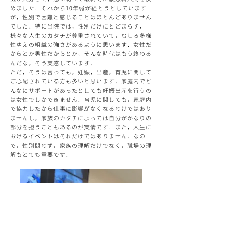
めました．それから10年弱が経とうとしています
が，性別で困難と感じることはほとんどありません
でした．特に当院では，性別だけにとどまらず，
様々な人生のカタチが尊重されていて，むしろ多様
性ゆえの組織の強さがあるように思います．女性だ
からとか男性だからとか，そんな時代はもう終わる
んだな，そう実感しています．
ただ，そうは言っても，妊娠，出産，育児に関して
ご心配されている方も多いと思います．家庭内でど
んなにサポートがあったとしても妊娠出産を行うの
は女性でしかできません．育児に関しても，家庭内
で協力したから仕事に影響がなくなるわけではあり
ませんし，家族のカタチによっては自分がかなりの
部分を担うこともあるのが実情です．また，人生に
おけるイベントはそれだけではありません．なの
で，性別問わず，家族の理解だけでなく，職場の理
解もとても重要です．