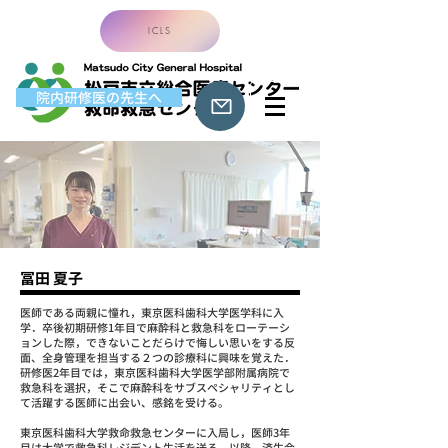
ICLS
院内研修医の先生へ
​冨田 夏子
医師である両親に憧れ，東京医科歯科大学医学科に入
学．卒後初期研修1年目で麻酔科と救急科をローテーシ
ョンした際，できないことだらけで悔しい思いをする反
面、全身管理を担当する２つの診療科に興味を覚えた．
研修医2年目では，東京医科歯科大学医学部附属病院で
救急科を選択，そこで麻酔科をサブスペシャリティとし
て活躍する医師に出会い、感銘を受ける。
東京医科歯科大学救命救急センターに入局し，医師3年