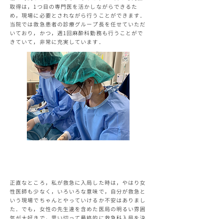
取得は，1つ目の専門医を活かしながらできるた
め，現場に必要とされながら行うことができます．
当院では救急患者の診療グループ長を任せていただ
いており，かつ，週1回麻酔科勤務も行うことがで
きていて，非常に充実しています．
いろいろな人生のカタチを応援する職場
正直なところ，私が救急に入局した時は，やはり女
性医師も少なく，いろいろな意味で，自分が救急と
いう現場でちゃんとやっていけるか不安はありまし
た．でも，女性の先生達を含めた医局の明るい雰囲
気が大好きで，思い切って最終的に救急科入局を決