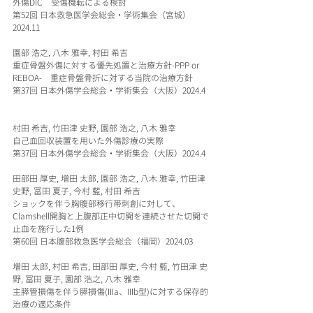
外傷DIC　受傷機転による検討
第52回 日本救急医学会総会・学術集会（宮城）
2024.11
園部 浩之, 八木 雅幸, 村田 希吉
重症骨盤外傷に対する優先処置と治療方針-PPP or 
REBOA-　重症骨盤骨折に対する当院の治療方針
第37回 日本外傷学会総会・学術集会（大阪）2024.4
村田 希吉, 竹田津 史野, 園部 浩之, 八木 雅幸
自己血回収装置を用いた外傷診療の実際
第37回 日本外傷学会総会・学術集会（大阪）2024.4
田部田 厚史, 増田 太郎, 園部 浩之, 八木 雅幸, 竹田津 
史野, 冨田 夏子, 今村 藍, 村田 希吉
ショックを伴う胸腹部移行帯刺創に対して、
Clamshell開胸と上腹部正中切開を連続させた切開で
止血を施行した1例
第60回 日本腹部救急医学会総会（福岡）2024.03
増田 太郎, 村田 希吉, 田部田 厚史, 今村 藍, 竹田津 史
野, 冨田 夏子, 園部 浩之, 八木 雅幸
主膵管損傷を伴う膵損傷(IIIa、IIIb型)に対する保存的
治療の適応条件