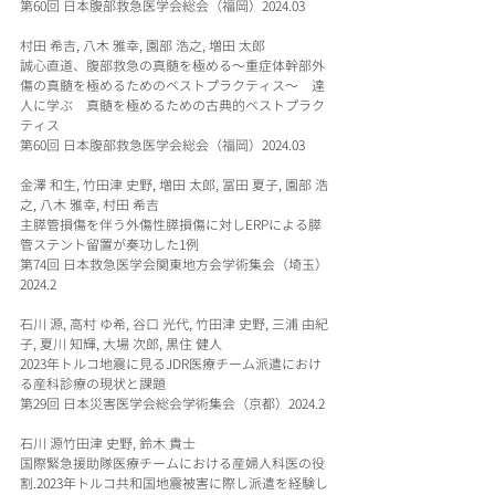
第60回 日本腹部救急医学会総会（福岡）2024.03
村田 希吉, 八木 雅幸, 園部 浩之, 増田 太郎
誠心直道、腹部救急の真髄を極める～重症体幹部外
傷の真髄を極めるためのベストプラクティス～　達
人に学ぶ　真髄を極めるための古典的ベストプラク
ティス
第60回 日本腹部救急医学会総会（福岡）2024.03
金澤 和生, 竹田津 史野, 増田 太郎, 冨田 夏子, 園部 浩
之, 八木 雅幸, 村田 希吉
主膵管損傷を伴う外傷性膵損傷に対しERPによる膵
管ステント留置が奏功した1例
第74回 日本救急医学会関東地方会学術集会（埼玉）
2024.2
石川 源, 高村 ゆ希, 谷口 光代, 竹田津 史野, 三浦 由紀
子, 夏川 知輝, 大場 次郎, 黒住 健人
2023年トルコ地震に見るJDR医療チーム派遣におけ
る産科診療の現状と課題
第29回 日本災害医学会総会学術集会（京都）2024.2
石川 源竹田津 史野, 鈴木 貴士
国際緊急援助隊医療チームにおける産婦人科医の役
割.2023年トルコ共和国地震被害に際し派遣を経験し