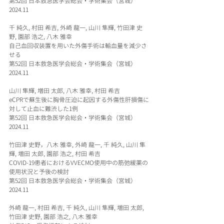
第52回 日本救急医学会総会・学術集会（宮城）
2024.11
千 純久, 村田 希吉, 外崎 龍一, 山川 隼輝, 竹田津 史
野, 園部 浩之, 八木 雅幸
自己血回収装置を用いた外傷手術は輸血量を減少さ
せる
第52回 日本救急医学会総会・学術集会（宮城）
2024.11
山川 隼輝, 増田 太郎, 八木 雅幸, 村田 希吉
eCPRで蘇生後に胸骨圧迫に起因する外傷性肝損傷に
対して止血に難渋した1例
第52回 日本救急医学会総会・学術集会（宮城）
2024.11
竹田津 史野，八木 雅幸, 外崎 龍一, 千 純久, 山川 隼
輝, 増田 太郎, 園部 浩之, 村田 希吉
COVID-19患者におけるVVECMO使用中の筋弛緩薬の
使用状況と予後の検討
第52回 日本救急医学会総会・学術集会（宮城）
2024.11
外崎 龍一, 村田 希吉, 千 純久, 山川 隼輝, 増田 太郎, 
竹田津 史野, 園部 浩之, 八木 雅幸