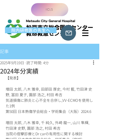
ICLS
院内研修医の先生へ
記事
2025年9月19日
読了時間: 4分
2024年分実績
【発表】
増田 太郎, 八木 雅幸, 田部田 厚史, 今村 藍, 竹田津 史
野, 冨田 夏子, 園部 浩之, 村田 希吉
気道損傷に肺炎と心不全を合併し,VV-ECMOを使用し
た1例
第50回 日本熱傷学会総会・学術集会（大阪）2024.6
増田 太郎, 八木 雅幸, 千 純久, 外崎 龍一, 山川 隼輝, 
竹田津 史野, 園部 浩之, 村田 希吉
当院の痙攣診療とDr carの有用性に関する検討