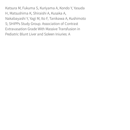
Katsura M, Fukuma S, Kuriyama A, Kondo Y, Yasuda 
H, Matsushima K, Shiraishi A, Kusaka A, 
Nakabayashi Y, Yagi M, Ito F, Tanikawa A, Kushimoto 
S; SHIPPs Study Group. Association of Contrast 
Extravasation Grade With Massive Transfusion in 
Pediatric Blunt Liver and Spleen Injuries: A 
Multicenter Retrospective Cohort Study. J Pediatr 
Surg. 2024 Mar;59(3):500-508.
最新記事
すべて表示