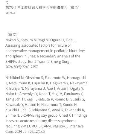
て
第76回 日本産科婦人科学会学術講演会（横浜）
2024.4
【論文】
Nakao S, Katsura M, Yagi M, Ogura H, Oda J. 
Assessing associated factors for failure of 
nonoperative management in pediatric blunt liver 
and spleen injuries: a secondary analysis of the 
SHIPPs study. Eur J Trauma Emerg Surg. 
2024;50(5):2249-2257.
Nishikimi M, Ohshimo S, Fukumoto W, Hamaguchi 
J, Matsumura K, Fujizuka K, Hagiwara Y, Nakayama 
R, Bunya N, Maruyama J, Abe T, Anzai T, Ogata Y, 
Naito H, Amemiya Y, Ikeda T, Yagi M, Furukawa Y, 
Taniguchi H, Yagi T, Katsuta K, Konno D, Suzuki G, 
Kawasaki Y, Hattori N, Nakamura T, Kondo N, 
Kikuchi H, Kai S, Ichiyama S, Awai K, Takahashi K, 
Shime N; J-CARVE registry group. Chest CT findings 
in severe acute respiratory distress syndrome 
requiring V-V ECMO: J-CARVE registry. J Intensive 
Care. 2024 Jan 26;12(1):5.