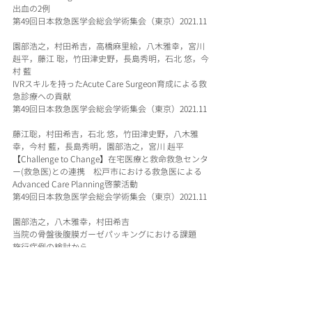
出血の2例
第49回日本救急医学会総会学術集会（東京）2021.11
園部浩之，村田希吉，高橋麻里絵，八木雅幸，宮川
赳平，藤江 聡，竹田津史野，長島秀明，石北 悠，今
村 藍
IVRスキルを持ったAcute Care Surgeon育成による救
急診療への貢献
第49回日本救急医学会総会学術集会（東京）2021.11
藤江聡，村田希吉，石北 悠，竹田津史野，八木雅
幸，今村 藍，長島秀明，園部浩之，宮川 赳平
【Challenge to Change】在宅医療と救命救急センタ
ー(救急医)との連携　松戸市における救急医による
Advanced Care Planning啓蒙活動
第49回日本救急医学会総会学術集会（東京）2021.11
園部浩之，八木雅幸，村田希吉
当院の骨盤後腹膜ガーゼパッキングにおける課題　
施行症例の検討から
第13回日本Acute Care Surgery学会学術集会（長崎
市） 2021.11
Murata Kiyoshi
Acute Care Surgery in capital area while corona era