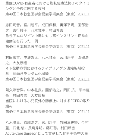
重症COVID-19患者における腹臥位療法終了のタイミ
ングと予後に関する検討
第49回日本救急医学会総会学術集会（東京）2021.11
志田明音，宮川赳平，成田保和，奥澤平明，園部浩
之，吉行綾子，八木雅幸，村田希吉
急性アムロジピン中毒に対し高インスリン・正常血
糖療法を行った一例
第49回日本救急医学会総会学術集会（東京）2021.11
村田希吉，中堤啓太，八木雅幸，宮川赳平，園部浩
之，大友康裕
MTP発動症例におけるフィブリノゲン濃縮製剤投
与　前向きランダム化試験
第49回日本救急医学会総会学術集会（東京）2021.11
阿久津智洋，中本礼良，園部浩之，岡田 広，平本龍
吾，村田希吉，大友康裕
当院における小児院外心肺停止に対するECPRの取り
組み
第49回日本救急医学会総会学術集会（東京）2021.11
八木雅幸，園部浩之，宮川赳平，竹田津史野，今村 
藍，石北 悠，長島秀明，藤江聡，村田希吉
Acute Care Surgeonとして貢献した他科手術中大量