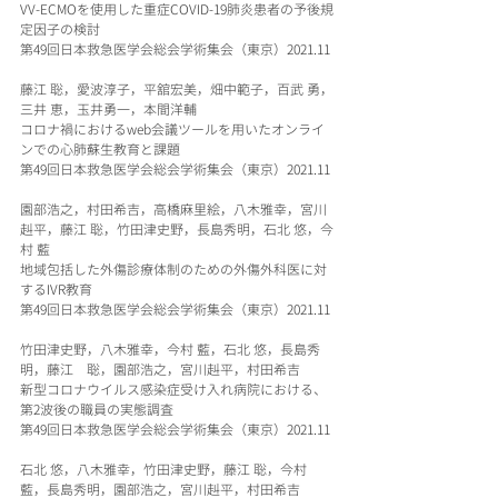
VV-ECMOを使用した重症COVID-19肺炎患者の予後規
定因子の検討
第49回日本救急医学会総会学術集会（東京）2021.11
藤江 聡，愛波淳子，平舘宏美，畑中範子，百武 勇，
三井 恵，玉井勇一，本間洋輔
コロナ禍におけるweb会議ツールを用いたオンライ
ンでの心肺蘇生教育と課題
第49回日本救急医学会総会学術集会（東京）2021.11
園部浩之，村田希吉，高橋麻里絵，八木雅幸，宮川
赳平，藤江 聡，竹田津史野，長島秀明，石北 悠，今
村 藍
地域包括した外傷診療体制のための外傷外科医に対
するIVR教育
第49回日本救急医学会総会学術集会（東京）2021.11
竹田津史野，八木雅幸，今村 藍，石北 悠，長島秀
明，藤江　聡，園部浩之，宮川赳平，村田希吉
新型コロナウイルス感染症受け入れ病院における、
第2波後の職員の実態調査
第49回日本救急医学会総会学術集会（東京）2021.11
石北 悠，八木雅幸，竹田津史野，藤江 聡，今村 
藍，長島秀明，園部浩之，宮川赳平，村田希吉