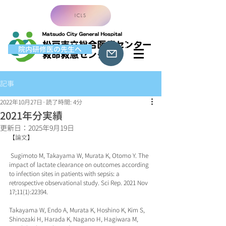
ICLS
院内研修医の先生へ
記事
2022年10月27日
読了時間: 4分
2021年分実績
更新日：
2025年9月19日
【論文】
 Sugimoto M, Takayama W, Murata K, Otomo Y. The 
impact of lactate clearance on outcomes according 
to infection sites in patients with sepsis: a 
retrospective observational study. Sci Rep. 2021 Nov 
17;11(1):22394.
Takayama W, Endo A, Murata K, Hoshino K, Kim S, 
Shinozaki H, Harada K, Nagano H, Hagiwara M, 