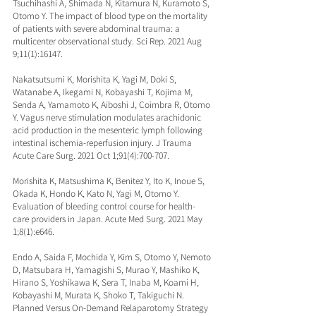
Tsuchihashi A, Shimada N, Kitamura N, Kuramoto S, 
Otomo Y. The impact of blood type on the mortality 
of patients with severe abdominal trauma: a 
multicenter observational study. Sci Rep. 2021 Aug 
9;11(1):16147.
Nakatsutsumi K, Morishita K, Yagi M, Doki S, 
Watanabe A, Ikegami N, Kobayashi T, Kojima M, 
Senda A, Yamamoto K, Aiboshi J, Coimbra R, Otomo 
Y. Vagus nerve stimulation modulates arachidonic 
acid production in the mesenteric lymph following 
intestinal ischemia-reperfusion injury. J Trauma 
Acute Care Surg. 2021 Oct 1;91(4):700-707.
Morishita K, Matsushima K, Benitez Y, Ito K, Inoue S, 
Okada K, Hondo K, Kato N, Yagi M, Otomo Y. 
Evaluation of bleeding control course for health-
care providers in Japan. Acute Med Surg. 2021 May 
1;8(1):e646.
Endo A, Saida F, Mochida Y, Kim S, Otomo Y, Nemoto 
D, Matsubara H, Yamagishi S, Murao Y, Mashiko K, 
Hirano S, Yoshikawa K, Sera T, Inaba M, Koami H, 
Kobayashi M, Murata K, Shoko T, Takiguchi N. 
Planned Versus On-Demand Relaparotomy Strategy 