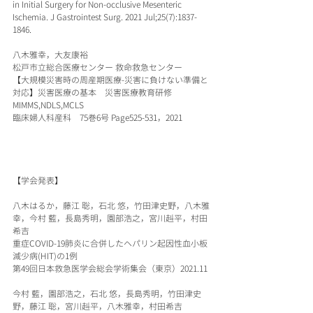
in Initial Surgery for Non-occlusive Mesenteric 
Ischemia. J Gastrointest Surg. 2021 Jul;25(7):1837-
1846.
八木雅幸，大友康裕
松戸市立総合医療センター 救命救急センター
【大規模災害時の周産期医療-災害に負けない準備と
対応】災害医療の基本　災害医療教育研修　
MIMMS,NDLS,MCLS
臨床婦人科産科　75巻6号 Page525-531，2021
【学会発表】
八木はるか，藤江 聡，石北 悠，竹田津史野，八木雅
幸，今村 藍，長島秀明，園部浩之，宮川赳平，村田
希吉
重症COVID-19肺炎に合併したヘパリン起因性血小板
減少病(HIT)の1例
第49回日本救急医学会総会学術集会（東京）2021.11
今村 藍，園部浩之，石北 悠，長島秀明，竹田津史
野，藤江 聡，宮川赳平，八木雅幸，村田希吉